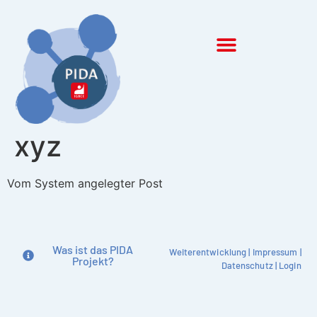
Inhalt
springen
xyz
Vom System angelegter Post
Was ist das PIDA
Weiterentwicklung
|
Impressum
|
Projekt?
Datenschutz
|
Login