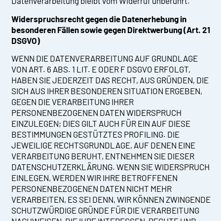
Datenverarbeitung bleibt vom Widerruf unberührt.
Widerspruchsrecht gegen die Datenerhebung in
besonderen Fällen sowie gegen Direktwerbung (Art. 21
DSGVO)
WENN DIE DATENVERARBEITUNG AUF GRUNDLAGE
VON ART. 6 ABS. 1 LIT. E ODER F DSGVO ERFOLGT,
HABEN SIE JEDERZEIT DAS RECHT, AUS GRÜNDEN, DIE
SICH AUS IHRER BESONDEREN SITUATION ERGEBEN,
GEGEN DIE VERARBEITUNG IHRER
PERSONENBEZOGENEN DATEN WIDERSPRUCH
EINZULEGEN; DIES GILT AUCH FÜR EIN AUF DIESE
BESTIMMUNGEN GESTÜTZTES PROFILING. DIE
JEWEILIGE RECHTSGRUNDLAGE, AUF DENEN EINE
VERARBEITUNG BERUHT, ENTNEHMEN SIE DIESER
DATENSCHUTZERKLÄRUNG. WENN SIE WIDERSPRUCH
EINLEGEN, WERDEN WIR IHRE BETROFFENEN
PERSONENBEZOGENEN DATEN NICHT MEHR
VERARBEITEN, ES SEI DENN, WIR KÖNNEN ZWINGENDE
SCHUTZWÜRDIGE GRÜNDE FÜR DIE VERARBEITUNG