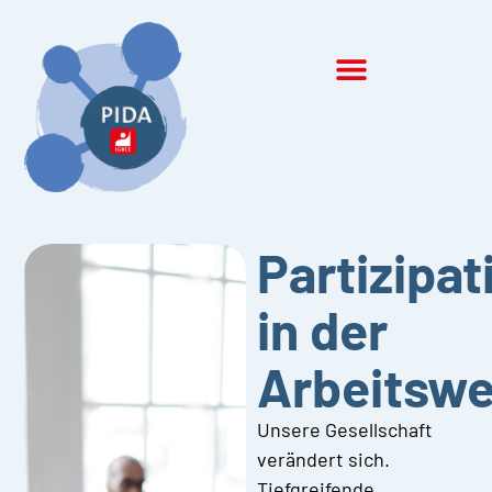
Inhalt
springen
Partizipat
in der
Arbeitswel
Unsere Gesellschaft
verändert sich.
Tiefgreifende