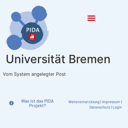
Inhalt
springen
Universität Bremen
Vom System angelegter Post
Was ist das PIDA
Weiterentwicklung
|
Impressum
|
Projekt?
Datenschutz
|
Login