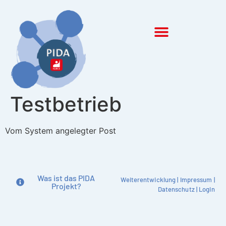
Inhalt
springen
Testbetrieb
Vom System angelegter Post
Was ist das PIDA
Weiterentwicklung
|
Impressum
|
Projekt?
Datenschutz
|
Login