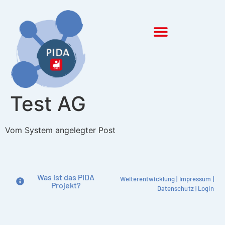
Inhalt
springen
Test AG
Vom System angelegter Post
Was ist das PIDA
Weiterentwicklung
|
Impressum
|
Projekt?
Datenschutz
|
Login