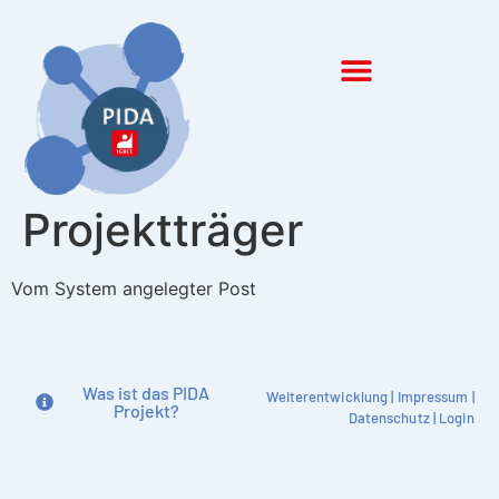
Inhalt
springen
Projektträger
Vom System angelegter Post
Was ist das PIDA
Weiterentwicklung
|
Impressum
|
Projekt?
Datenschutz
|
Login