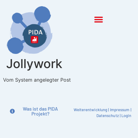
Inhalt
springen
Jollywork
Vom System angelegter Post
Was ist das PIDA
Weiterentwicklung
|
Impressum
|
Projekt?
Datenschutz
|
Login