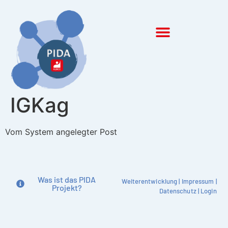
Inhalt
springen
IGKag
Vom System angelegter Post
Was ist das PIDA
Weiterentwicklung
|
Impressum
|
Projekt?
Datenschutz
|
Login