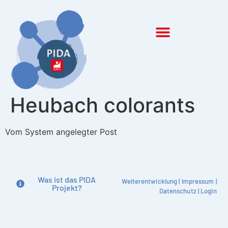
Inhalt
springen
Heubach colorants
Vom System angelegter Post
Was ist das PIDA
Weiterentwicklung
|
Impressum
|
Projekt?
Datenschutz
|
Login