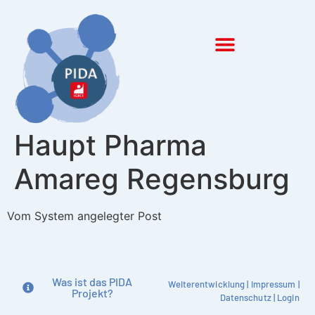
Inhalt
springen
Haupt Pharma
Amareg Regensburg
Vom System angelegter Post
Was ist das PIDA
Weiterentwicklung
|
Impressum
|
Projekt?
Datenschutz
|
Login