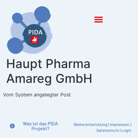
Inhalt
springen
Haupt Pharma
Amareg GmbH
Vom System angelegter Post
Was ist das PIDA
Weiterentwicklung
|
Impressum
|
Projekt?
Datenschutz
|
Login