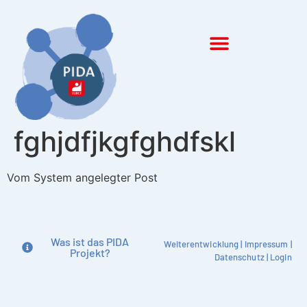
Inhalt
springen
fghjdfjkgfghdfskl
Vom System angelegter Post
Was ist das PIDA
Weiterentwicklung
|
Impressum
|
Projekt?
Datenschutz
|
Login