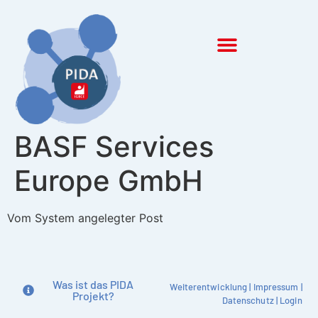
Inhalt
springen
BASF Services
Europe GmbH
Vom System angelegter Post
Was ist das PIDA
Weiterentwicklung
|
Impressum
|
Projekt?
Datenschutz
|
Login