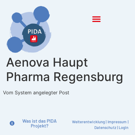
Inhalt
springen
Aenova Haupt
Pharma Regensburg
Vom System angelegter Post
Was ist das PIDA
Weiterentwicklung
|
Impressum
|
Projekt?
Datenschutz
|
Login