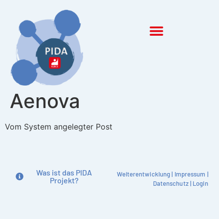
Inhalt
springen
Aenova
Vom System angelegter Post
Was ist das PIDA
Weiterentwicklung
|
Impressum
|
Projekt?
Datenschutz
|
Login